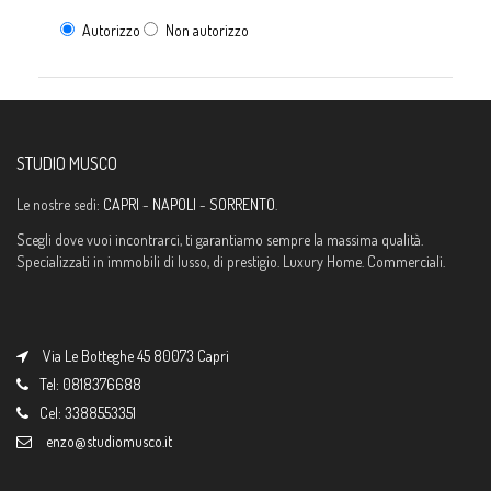
Autorizzo
Non autorizzo
STUDIO MUSCO
Le nostre sedi:
CAPRI
-
NAPOLI
-
SORRENTO
.
Scegli dove vuoi incontrarci, ti garantiamo sempre la massima qualità.
Specializzati in immobili di lusso, di prestigio. Luxury Home. Commerciali.
Via Le Botteghe 45 80073 Capri
Tel: 0818376688
Cel: 3388553351
enzo@studiomusco.it