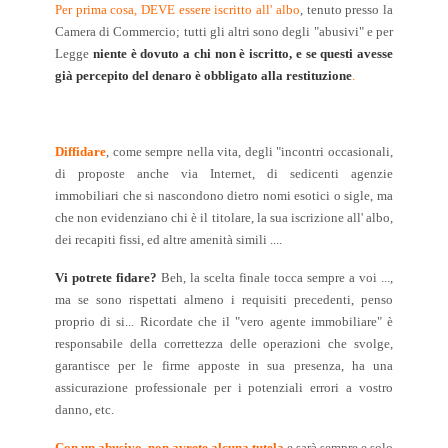
Per prima cosa, DEVE essere iscritto all' albo
, tenuto presso la
Camera di Commercio; tutti gli altri sono degli "abusivi" e per
Legge
niente è dovuto a chi non è iscritto, e se questi avesse
già percepito del denaro è obbligato alla restituzione
.
Diffidare
, come sempre nella vita, degli "incontri occasionali,
di proposte anche via Internet, di sedicenti agenzie
immobiliari che si nascondono dietro nomi esotici o sigle, ma
che non evidenziano chi è il titolare, la sua iscrizione all' albo,
dei recapiti fissi, ed altre amenità simili ....
Vi potrete fidare?
Beh, la scelta finale tocca sempre a voi ...,
ma se sono rispettati almeno i requisiti precedenti, penso
proprio di si... Ricordate che il "vero agente immobiliare" è
responsabile della correttezza delle operazioni che svolge,
garantisce per le firme apposte in sua presenza, ha una
assicurazione professionale per i potenziali errori a vostro
danno, etc.
Con un abusivo, non avrete alcuna tutela
e sarà sempre e solo