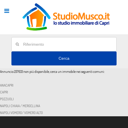
Cerca
Annuncio 257633 non più disponibile, cerca un immobile nei seguenti comuni:
ANACAPRI
CAPRI
POZZUOLI
NAPOLI CHIAIA / MERGELLINA
NAPOLI VOMERO/ VOMERO ALTO