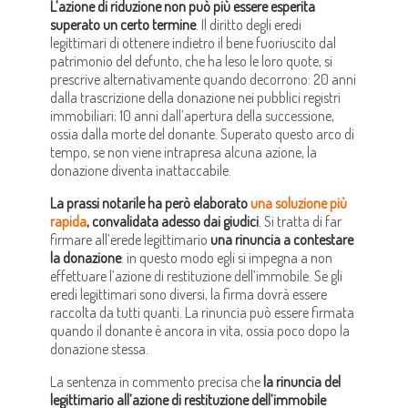
L’azione di riduzione non può più essere esperita
superato un certo termine
. Il diritto degli eredi
legittimari di ottenere indietro il bene fuoriuscito dal
patrimonio del defunto, che ha leso le loro quote, si
prescrive alternativamente quando decorrono: 20 anni
dalla trascrizione della donazione nei pubblici registri
immobiliari; 10 anni dall’apertura della successione,
ossia dalla morte del donante. Superato questo arco di
tempo, se non viene intrapresa alcuna azione, la
donazione diventa inattaccabile.
La prassi notarile ha però elaborato
una soluzione più
rapida
, convalidata adesso dai giudici
. Si tratta di far
firmare all’erede legittimario
una rinuncia a contestare
la donazione
: in questo modo egli si impegna a non
effettuare l’azione di restituzione dell’immobile. Se gli
eredi legittimari sono diversi, la firma dovrà essere
raccolta da tutti quanti. La rinuncia può essere firmata
quando il donante è ancora in vita, ossia poco dopo la
donazione stessa.
La sentenza in commento precisa che
la rinuncia del
legittimario all’azione di restituzione dell’immobile