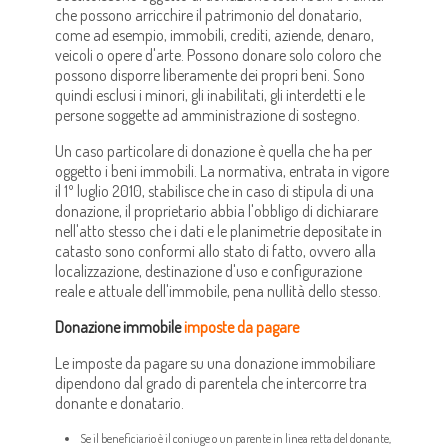
che possono arricchire il patrimonio del donatario,
come ad esempio, immobili, crediti, aziende, denaro,
veicoli o opere d'arte. Possono donare solo coloro che
possono disporre liberamente dei propri beni. Sono
quindi esclusi i minori, gli inabilitati, gli interdetti e le
persone soggette ad amministrazione di sostegno.
Un caso particolare di donazione è quella che ha per
oggetto i beni immobili. La normativa, entrata in vigore
il 1º luglio 2010, stabilisce che in caso di stipula di una
donazione, il proprietario abbia l'obbligo di dichiarare
nell'atto stesso che i dati e le planimetrie depositate in
catasto sono conformi allo stato di fatto, ovvero alla
localizzazione, destinazione d'uso e configurazione
reale e attuale dell'immobile, pena nullità dello stesso.
Donazione immobile
imposte da pagare
Le imposte da pagare su una donazione immobiliare
dipendono dal grado di parentela che intercorre tra
donante e donatario.
Se il beneficiario è il coniuge o un parente in linea retta del donante,