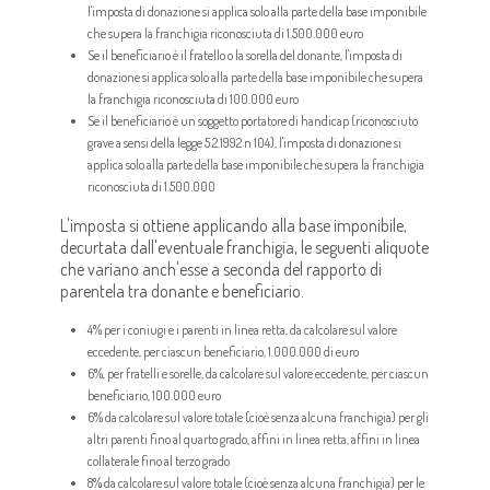
l'imposta di donazione si applica solo alla parte della base imponibile
che supera la franchigia riconosciuta di 1.500.000 euro
Se il beneficiario è il fratello o la sorella del donante, l'imposta di
donazione si applica solo alla parte della base imponibile che supera
la franchigia riconosciuta di 100.000 euro
Se il beneficiario è un soggetto portatore di handicap (riconosciuto
grave a sensi della legge 5.2.1992 n 104), l'imposta di donazione si
applica solo alla parte della base imponibile che supera la franchigia
riconosciuta di 1.500.000
L'imposta si ottiene applicando alla base imponibile,
decurtata dall'eventuale franchigia, le seguenti aliquote
che variano anch'esse a seconda del rapporto di
parentela tra donante e beneficiario.
4% per i coniugi e i parenti in linea retta, da calcolare sul valore
eccedente, per ciascun beneficiario, 1.000.000 di euro
6%, per fratelli e sorelle, da calcolare sul valore eccedente, per ciascun
beneficiario, 100.000 euro
6% da calcolare sul valore totale (cioè senza alcuna franchigia) per gli
altri parenti fino al quarto grado, affini in linea retta, affini in linea
collaterale fino al terzo grado
8% da calcolare sul valore totale (cioè senza alcuna franchigia) per le