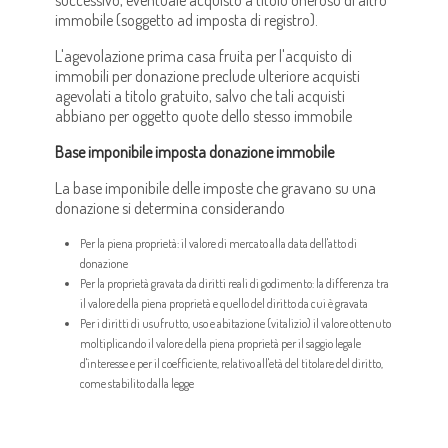
successivo, eventuale acquisto a titolo oneroso di altro
immobile (soggetto ad imposta di registro).
L'agevolazione prima casa fruita per l'acquisto di
immobili per donazione preclude ulteriore acquisti
agevolati a titolo gratuito, salvo che tali acquisti
abbiano per oggetto quote dello stesso immobile
Base imponibile imposta donazione immobile
La base imponibile delle imposte che gravano su una
donazione si determina considerando
Per la piena proprietà: il valore di mercato alla data dell'atto di
donazione
Per la proprietà gravata da diritti reali di godimento: la differenza tra
il valore della piena proprietà e quello del diritto da cui è gravata
Per i diritti di usufrutto, uso e abitazione (vitalizio) il valore ottenuto
moltiplicando il valore della piena proprietà per il saggio legale
d'interesse e per il coefficiente, relativo all'età del titolare del diritto,
come stabilito dalla legge