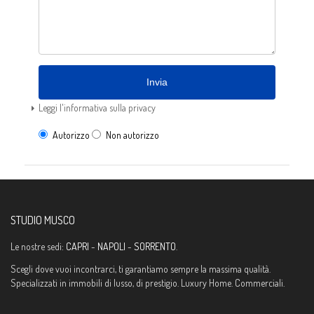
Invia
Leggi l'informativa sulla privacy
Autorizzo
Non autorizzo
STUDIO MUSCO
Le nostre sedi:
CAPRI
-
NAPOLI
-
SORRENTO
.
Scegli dove vuoi incontrarci, ti garantiamo sempre la massima qualità.
Specializzati in immobili di lusso, di prestigio. Luxury Home. Commerciali.