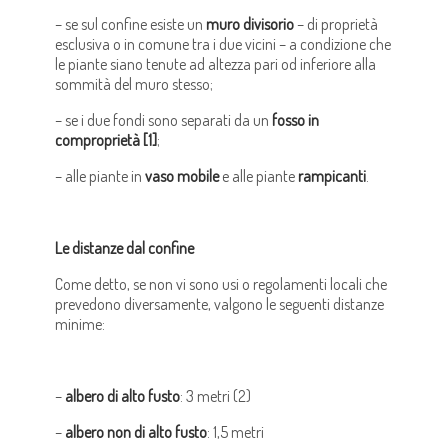
– se sul confine esiste un
muro divisorio
– di proprietà
esclusiva o in comune tra i due vicini – a condizione che
le piante siano tenute ad altezza pari od inferiore alla
sommità del muro stesso;
– se i due fondi sono separati da un
fosso in
comproprietà [1]
;
– alle piante in
vaso mobile
e alle piante
rampicanti
.
Le distanze dal confine
Come detto, se non vi sono usi o regolamenti locali che
prevedono diversamente, valgono le seguenti distanze
minime:
–
albero di alto fusto
: 3 metri (2)
–
albero non di alto fusto
: 1,5 metri