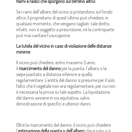
Rami e radici che sporgono sul terreno altrui
Se i rami dell’albero del vicino si protendono sul fondo
altrui, il proprietario di quest’ultimo può chiedere, in
qualsiasi momento, che vengano tagliati: tale diritto,
infatti, non è soggetto a prescrizione, né la controparte
può mai vantare l’usucapione.
La tutela del vicino in caso di violazione delle distanze
minime
Il vicino può chiedere, entro massimo 5 anni,
il
risarcimento del danno
per la pianta, l’albero o la
siepe piantato a distanza inferiore a quella
regolamentare. L’entità del danno si presume per il solo
fatto che il vegetale non era regolamentare, per cui non
è necessaria la prova su tale aspetto. La liquidazione
del danno avviene in via equitativa, salvo
dimostrazione di specifici e ulteriori danni.
Oltre la risarcimento del danno, il vicino può chiedere
l’
estirpazione della pianta o dell’albero
che è nato o è