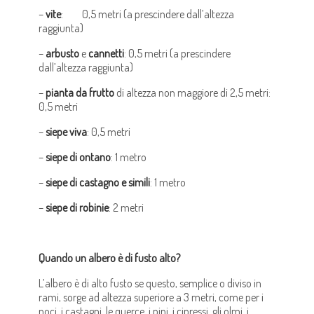
–
vite
: 0,5 metri (a prescindere dall’altezza
raggiunta)
–
arbusto
e
cannetti
: 0,5 metri (a prescindere
dall’altezza raggiunta)
–
pianta da frutto
di altezza non maggiore di 2,5 metri:
0,5 metri
–
siepe viva
: 0,5 metri
–
siepe di ontano
: 1 metro
–
siepe di castagno e simili
: 1 metro
–
siepe di robinie
: 2 metri
Quando un albero è di fusto alto?
L’albero è di alto fusto se questo, semplice o diviso in
rami, sorge ad altezza superiore a 3 metri, come per i
noci, i castagni, le querce, i pini, i cipressi, gli olmi, i