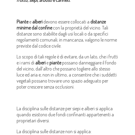
frutto, siepi, arbusti e canneti.
Piante
e
alberi
devono essere collocati a
distanze
minime dal confine
con la proprietà del vicino. Tali
distanze sono stabilite dagli usi locali o da specifici
regolamenti comunali; in mancanza, valgono le norme
previste dal codice civile.
Lo scopo di tali regole è di evitare, da un lato, che i frutti
e i rami di
alberi
e
piante
possano danneggiare il fondo
del vicino, dall’altro che possano togliere allo stesso
luce ed aria e, non in ultimo, a consentire che i suddetti
vegetali possano trovare uno spazio adeguato per
poter crescere senza occlusioni.
La disciplina sulle distanze per siepi e alberi si applica
quando esistono due fondi confinanti appartenenti a
proprietari diversi.
La disciplina sulle distanze non si applica: