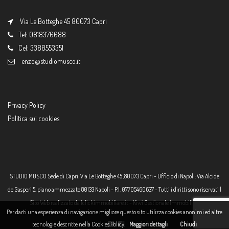
Via Le Botteghe 45 80073 Capri
Tel: 0818376688
Cel: 3388553351
enzo@studiomusco.it
Privacy Policy
Politica sui cookies
STUDIO MUSCO Sede di Capri: Via Le Botteghe 45 ,80073 Capri - Ufficio di Napoli: Via Alcide
de Gasperi 5, piano ammezzato 80133 Napoli - P.I. 07705460637 - Tutti i diritti sono riservati |
Sito Web realizzato da
1clickimmobiliare.it
-
Kiwi Gestionale Immobiliare
Per darti una esperienza di navigazione migliore questo sito utilizza cookies anonimi ed altre
tecnologie descritte nella Cookies Policy.
Maggiori dettagli
Chiudi