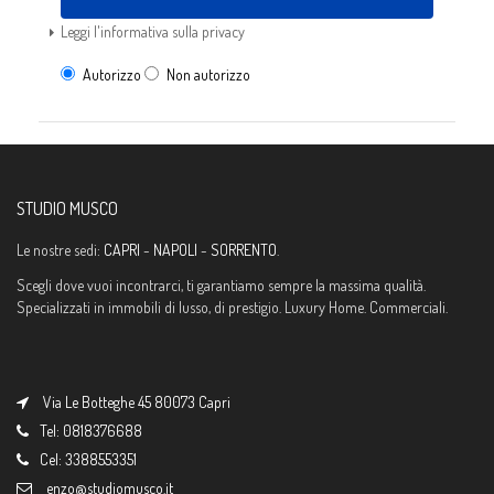
Leggi l'informativa sulla privacy
Autorizzo
Non autorizzo
STUDIO MUSCO
Le nostre sedi:
CAPRI
-
NAPOLI
-
SORRENTO
.
Scegli dove vuoi incontrarci, ti garantiamo sempre la massima qualità.
Specializzati in immobili di lusso, di prestigio. Luxury Home. Commerciali.
Via Le Botteghe 45 80073 Capri
Tel: 0818376688
Cel: 3388553351
enzo@studiomusco.it