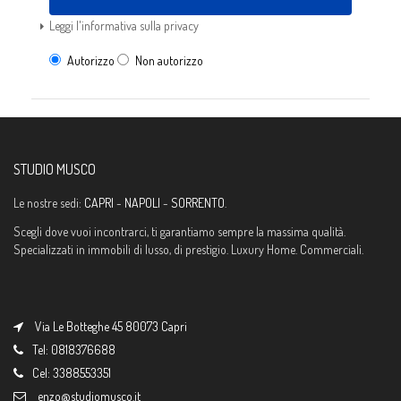
Leggi l'informativa sulla privacy
Autorizzo
Non autorizzo
STUDIO MUSCO
Le nostre sedi:
CAPRI
-
NAPOLI
-
SORRENTO
.
Scegli dove vuoi incontrarci, ti garantiamo sempre la massima qualità.
Specializzati in immobili di lusso, di prestigio. Luxury Home. Commerciali.
Via Le Botteghe 45 80073 Capri
Tel: 0818376688
Cel: 3388553351
enzo@studiomusco.it